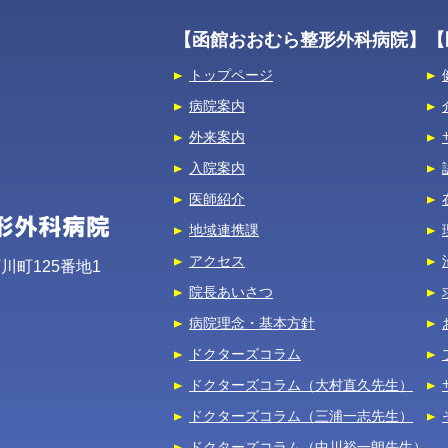
【函館おおむら整形外科病院】
【
トップページ
病院案内
外来案内
入院案内
医師紹介
地域連携課
アクセス
石川町125番地1
院長あいさつ
病院理念・基本方針
ドクターズコラム
ドクターズコラム（大村直久先生）
ドクターズコラム（三浦一志先生）
ドクターズコラム（中川裕一朗先生）